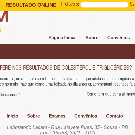
RESULTADO ONLINE
Protocolo:
Se
Página Inicial
Sobre
Convênios
FERE NOS RESULTADOS DE COLESTEROL E TRIGLICÉRIDES?
or exemplo, uma pessoa com triglicérides elevados e que adota uma dieta rígida 
des normais, mas que come uma feijoada no dia anterior, apresentará resultado fal
Como tem que ser a alimentaç
s de exames?
Início
Sobre
Exames
Convênios
Contato
Laboratório Lacam - Rua Lafayete Pires, 35 - Sousa - PB
Fone (0xx83) 3521 - 2109