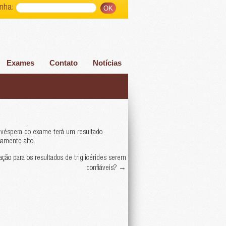
nha:
Exames
Contato
Notícias
na véspera do exame terá um resultado
samente alto.
ão para os resultados de triglicérides serem
confiáveis?
→