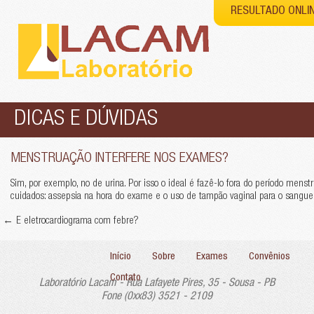
RESULTADO ONLI
DICAS E DÚVIDAS
MENSTRUAÇÃO INTERFERE NOS EXAMES?
Sim, por exemplo, no de urina. Por isso o ideal é fazê-lo fora do período menst
cuidados: assepsia na hora do exame e o uso de tampão vaginal para o sangue 
←
E eletrocardiograma com febre?
Início
Sobre
Exames
Convênios
Contato
Laboratório Lacam - Rua Lafayete Pires, 35 - Sousa - PB
Fone (0xx83) 3521 - 2109