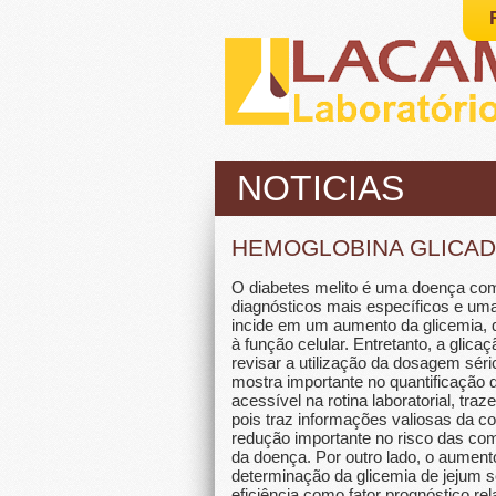
NOTICIAS
HEMOGLOBINA GLICAD
O diabetes melito é uma doença com
diagnósticos mais específicos e uma 
incide em um aumento da glicemia, 
à função celular. Entretanto, a glica
revisar a utilização da dosagem sér
mostra importante no quantificação 
acessível na rotina laboratorial, tr
pois traz informações valiosas da c
redução importante no risco das co
da doença. Por outro lado, o aumen
determinação da glicemia de jejum 
eficiência como fator prognóstico r