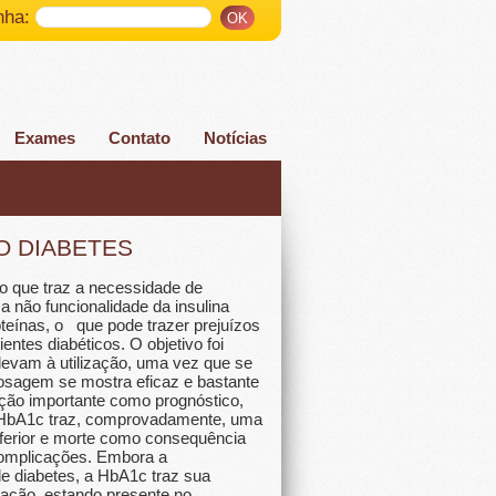
nha:
Exames
Contato
Notícias
O DIABETES
o que traz a necessidade de
a não funcionalidade da insulina
eínas, o que pode trazer prejuízos
entes diabéticos. O objetivo foi
levam à utilização, uma vez que se
dosagem se mostra eficaz e bastante
cação importante como prognóstico,
da HbA1c traz, comprovadamente, uma
ferior e morte como consequência
complicações. Embora a
e diabetes, a HbA1c traz sua
nação, estando presente no