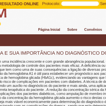
Protocolo:
Se
RESULTADO ONLINE
Página Inicial
Sobre
Convênios
A E SUA IMPORTÂNCIA NO DIAGNÓSTICO D
 uma incidência crescente e com grande abrangência populacional. 
metodologia de controle dos pacientes mais eficaz. A deficiência ou 
que tem como uma de suas consequências a ligação de diversas prot
ção da hemoglobina A1 é útil para estabelecer um prognóstico aos paci
ica de hemoglobina glicada (HbA1c), evidenciando as vantagens que 
do risco de complicações em pacientes com diabetes. A técnica de 
azendo um auxílio no diagnósticos do paciente e mais ainda, uma apli
orreta terapêutica do paciente . A redução da concentração sérica 
mplicações dos pacientes diabéticos, como amputação de membro in
to da concentração da hemoglobina glicada aumento o risco destas 
seja mais viável economicamente para determinação do diagnóstico d
elacionado com as complicações da doença , sendo que esta determi