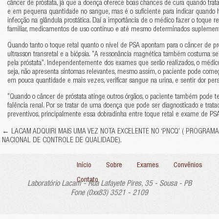
câncer de próstata, já que a doença oferece boas chances de cura quando tra
e em pequena quantidade no sangue, mas é o suficiente para indicar quando há
infecção na glândula prostática. Daí a importância de o médico fazer o toque 
familiar, medicamentos de uso contínuo e até mesmo determinados suplement
Quando tanto o toque retal quanto o nível de PSA apontam para o câncer de pr
ultrasson transretal e a biópsia. ”A ressonância magnética também costuma s
pela próstata”. Independentemente dos exames que serão realizados, o médico
seja, não apresenta sintomas relevantes, mesmo assim, o paciente pode começar 
em pouca quantidade e mais vezes, verificar sangue na urina, e sentir dor pers
”Quando o câncer de próstata atinge outros órgãos, o paciente também pode t
falência renal. Por se tratar de uma doença que pode ser diagnosticado e tra
preventivos, principalmente essa dobradinha entre toque retal e exame de PS
←
LACAM ADQUIRI MAIS UMA VEZ NOTA EXCELENTE NO ‘PNCQ’ ( PROGRAMA
NACIONAL DE CONTROLE DE QUALIDADE).
Início
Sobre
Exames
Convênios
Contato
Laboratório Lacam - Rua Lafayete Pires, 35 - Sousa - PB
Fone (0xx83) 3521 - 2109